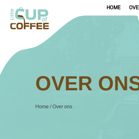
HOME
OVE
OVER ON
Home
/
Over ons