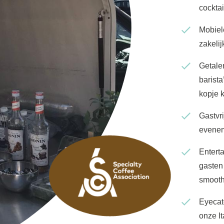
cocktai
Mobiele
zakeli
Getale
barista
kopje k
Gastvr
evene
Entert
gasten 
smooth
Eyecatc
onze I