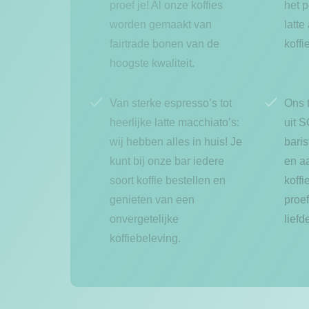
proef je! Al onze koffies
het p
worden gemaakt van
latte
fairtrade bonen van de
koffi
hoogste kwaliteit.
Van sterke espresso’s tot
Ons t
heerlijke latte macchiato’s:
uit 
wij hebben alles in huis! Je
baris
kunt bij onze bar iedere
en a
soort koffie bestellen en
koffi
genieten van een
proef
onvergetelijke
liefd
koffiebeleving.