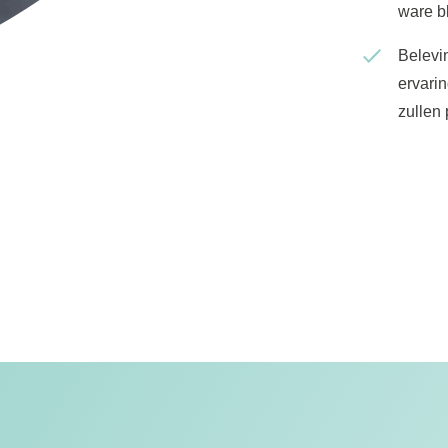
ware b
Belevi
ervari
zullen 