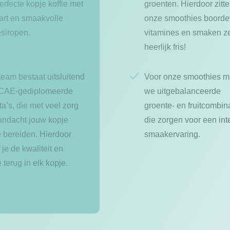
erfecte kopje koffie met
groenten. Hierdoor zitt
 art en smaakvolle
onze smoothies boorde
esiropen.
vitamines en smaken z
heerlijk fris!
eam bestaat uitsluitend
Voor onze smoothies 
SCAE-gediplomeerde
we uitgebalanceerde
ta’s, die met veel zorg
groente- en fruitcombina
andacht jouw kopje
die zorgen voor een in
e bereiden. Hierdoor
smaakervaring.
 je de kwaliteit en
e terug in elk kopje.