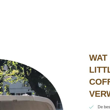
WAT 
LITT
COF
VER
De best