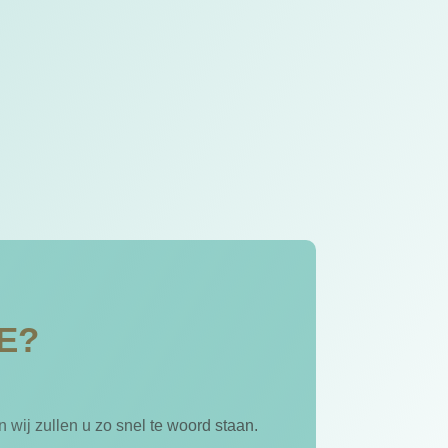
E?
wij zullen u zo snel te woord staan.