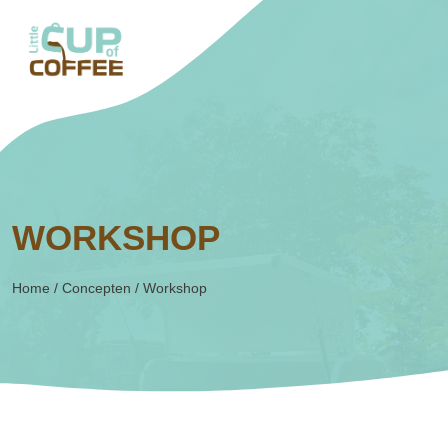
WORKSHOP
Home
/
Concepten
/
Workshop