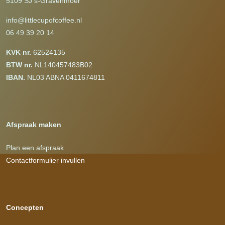
5109 SJ s-Gravenmoer
info@littlecupofcoffee.nl
06 49 39 20 14
KVK nr.
62524135
BTW nr.
NL140457483B02
IBAN.
NL03 ABNA 0411674811
Afspraak maken
Plan een afspraak
Contactformulier invullen
Concepten